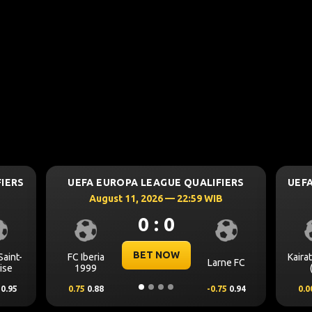
26
10/8/2026
9/8/2026
9/8/2026
9/8/2026
UEFA CHAMPIONS LEAGUE QUALIFIERS
UEF
August 12, 2026 — 00:00 WIB
0 : 0
BET NOW
yo
Kauno
Dinamo
cano
Zalgiris
Zagreb
Nij
5
0.95
-1.25
1.00
1.25
0.88
0.0