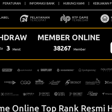
PERATURAN
|
INFORMASI BANK
|
HUBUNGI KAMI
|
KEBIJAKAN P
THDRAW
MEMBER ONLINE
3
38267
ta
Menit
Member
ame Online Top Rank Resmi H