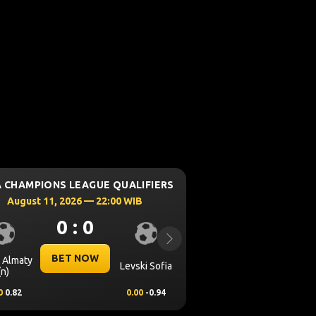
9/8/2026
A CHAMPIONS LEAGUE QUALIFIERS
August 12, 2026 — 00:30 WIB
0 : 0
Next
BET NOW
NEC
Olympiacos
megen
0
-0.98
0.00
0.86