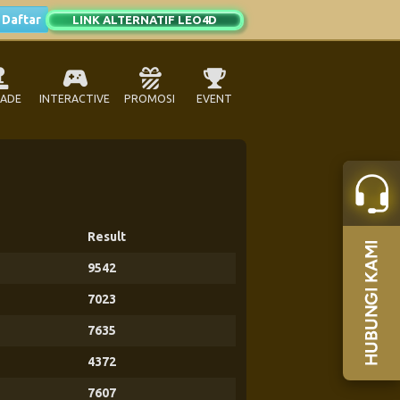
Daftar
LINK ALTERNATIF LEO4D
ADE
INTERACTIVE
PROMOSI
EVENT
Result
9542
7023
7635
4372
7607