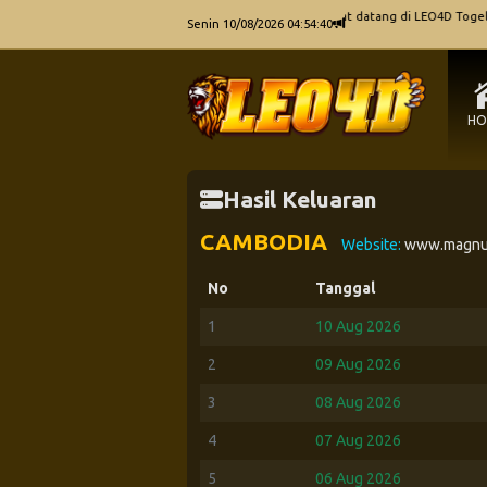
Selamat datang di LEO4D Togel
Senin 10/08/2026 04:54:41
HO
Hasil Keluaran
CAMBODIA
Website:
www.magnu
No
Tanggal
1
10 Aug 2026
2
09 Aug 2026
3
08 Aug 2026
4
07 Aug 2026
5
06 Aug 2026