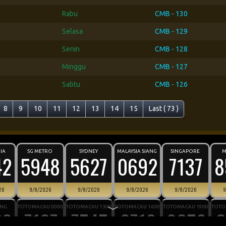
Rabu
CMB - 130
Selasa
CMB - 129
Senin
CMB - 128
Minggu
CMB - 127
Sabtu
CMB - 126
8
9
10
11
12
13
14
15
Last ( 73 )
IA
SG METRO
SYDNEY
MALAYSIA SIANG
SINGAPORE
M
42
5948
5627
0692
7137
8
26
9/8/2026
9/8/2026
9/8/2026
9/8/2026
9
NG
TOTOMACAU 0000
TOTOMACAU 1300
TOTOMACAU 1600
TOTOMACAU 1900
TOTO
20
7107
7545
0712
9658
3