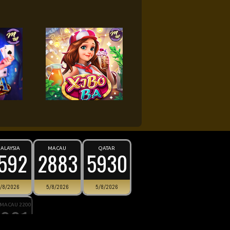
E
Xi Bo Ba
ALAYSIA
MACAU
QATAR
592
2883
5930
/8/2026
5/8/2026
5/8/2026
MACAU 2200
991
 Cai
Lucky - 88 Flower