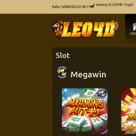
Selamat datang di LEO4D Togel
Rabu 5/08/2026 22:48:12
HO
Slot
Megawin