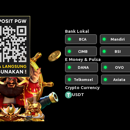
Bank Lokal
BCA
Mandiri
CIMB
BSI
h - 88 Riches
Wealth - 88 Treasures
Wealth - 88 D
E Money & Pulsa
DANA
OVO
Telkomsel
Axiata
Crypto Currency
USDT
une - Infinite
Fortune - Dazzling
Fortune - G
Treasure
Diamond
Drum