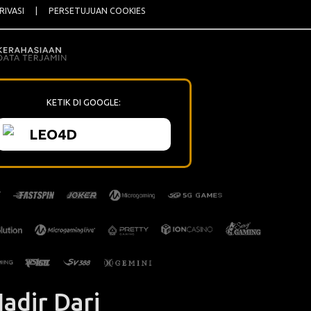
RIVASI
|
PERSETUJUAN COOKIES
KETIK DI GOOGLE:
LEO4D
asure
Golden Toad
h
adir Dari