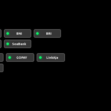
BNI
BRI
SeaBank
iamond
Wealth - 88 Drum
GOPAY
LinkAja
olden
Gold Panda