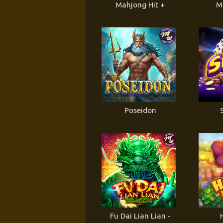
Mahjong Hit +
M
Poseidon
Fu Dai Lian Lian -