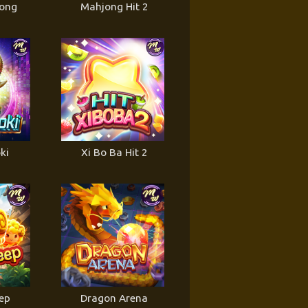
ong
Mahjong Hit 2
ki
Xi Bo Ba Hit 2
ep
Dragon Arena