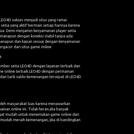
 LEO4D sukses menjadi situs yang ramai
setia yang aktif bermain setiap harinya karena
esia. Demi menjamin kenyamanan player setia
e manapun dengan koneksi stabil tanpa ada
dimanapun dan kapan sesuai dengan kenyamanan
ergacor dari
situs game online
a.
ember setia LEO4D dengan layanan terbaik dan
me online terbaik LEO4D dengan permainan
dan tarik saldo kemenangan tercepat di
LEO4D
 oleh masyarakat luas karena menawarkan
an online ini. Tidak heran jika banyak
angat mudah untuk menemukan game online dari
g mudah meraih kemenangan, jika di bandingkan