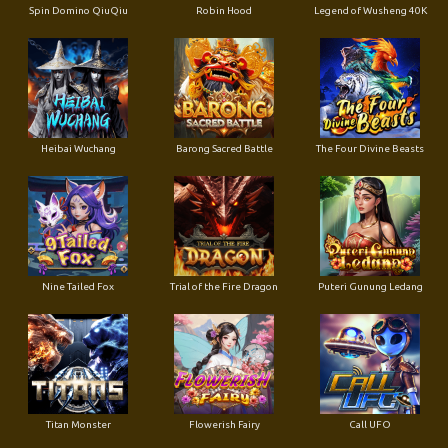
Spin Domino QiuQiu
Robin Hood
Legend of Wusheng 40K
Heibai Wuchang
Barong Sacred Battle
The Four Divine Beasts
Nine Tailed Fox
Trial of the Fire Dragon
Puteri Gunung Ledang
Titan Monster
Flowerish Fairy
Call UFO