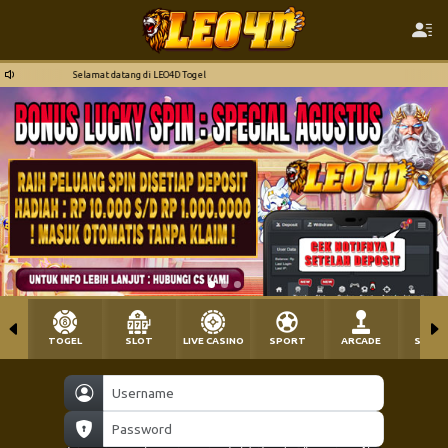
Selamat datang di LEO4D Togel
TOGEL
SLOT
LIVE CASINO
SPORT
ARCADE
SABU