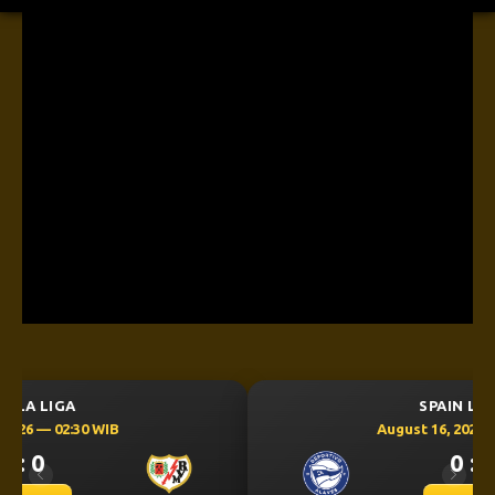
SPAIN LA LIGA
August 16, 2026 — 00:30 WIB
0 : 0
Previous
Next