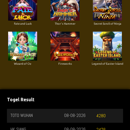
Fate and Luck
Thor's Hammer
Secret Scroll of Ninja
Wizard of Oz
Fireworks
Legend of Easter Island
Togel Result
08-08-2026
HONGKONG
07-08-
4280
08-08-2026
TOTOMACAU 0000
08-08-
2476