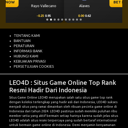
BET NOW
Alaves
Getafe
0.00
0.62
0.00
-0.72
TENTANG KAMI
BANTUAN
PERATURAN
INFORMASI BANK
HUBUNGI KAMI
KEBIJAKAN PRIVASI
PERSETUJUAN COOKIES
LEO4D
: Situs Game Online Top Rank
Resmi Hadir Dari Indonesia
Situs Game Online
LEO4D merupakan salah satu situs game top rank
dengan koleksi terlengkap yang hadir asli dari Indonesia, LEO4D sukses
menjadi situs yang ramai dimainkan oleh ribuan pecinta game online di
Indonesia dari tahun 2024. LEO4D pastinya sudah memiliki puluhan ribu
member setia yang aktif bermain setiap harinya karena sudah jelas situs
LEO4D adalah situs resmi terpercaya yang sudah bertaraf international
untuk bermain game online di Indonesia. Demi menjamin kenyamanan